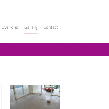
Over ons
Gallerij
Contact